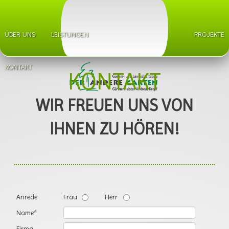
NAVIGATION
ÜBER UNS
LEISTUNGEN
PROJEKTE
ÜBERSPRINGEN
KONTAKT
KONTAKT
WIR FREUEN UNS VON
IHNEN ZU HÖREN!
Anrede
Frau
Herr
Pflichtfeld
Name
*
Firma