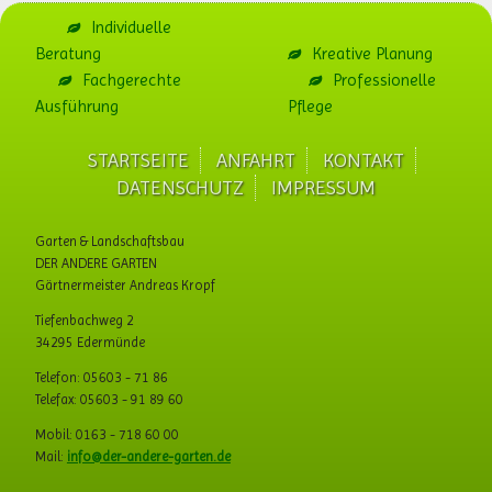
Individuelle
Beratung
Kreative Planung
Fachgerechte
Professionelle
Ausführung
Pflege
STARTSEITE
ANFAHRT
KONTAKT
Navigation
DATENSCHUTZ
IMPRESSUM
überspringen
Garten & Landschaftsbau
DER ANDERE GARTEN
Gärtnermeister Andreas Kropf
Tiefenbachweg 2
34295 Edermünde
Telefon: 05603 - 71 86
Telefax: 05603 - 91 89 60
Mobil: 0163 - 718 60 00
Mail:
info@der-andere-garten.de