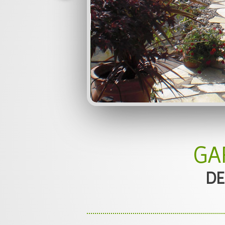
GA
DE