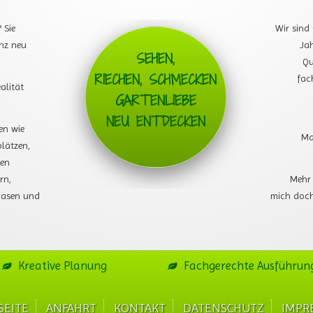
 Sie
Wir sind
nz neu
Ja
SEHEN,
Qu
RIECHEN, SCHMECKEN
fac
alität
GARTENLIEBE
NEU ENTDECKEN
en wie
Ma
lätzen,
gen
rn,
Mehr 
rasen und
mich doch
Kreative Planung
Fachgerechte Ausführun
SEITE
ANFAHRT
KONTAKT
DATENSCHUTZ
IMPR